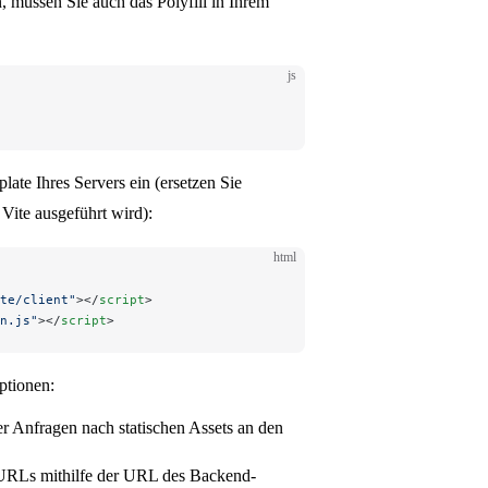
n, müssen Sie auch das Polyfill in Ihrem
js
te Ihres Servers ein (ersetzen Sie
Vite ausgeführt wird):
html
te/client"
></
script
>
n.js"
></
script
>
ptionen:
s er Anfragen nach statischen Assets an den
t-URLs mithilfe der URL des Backend-