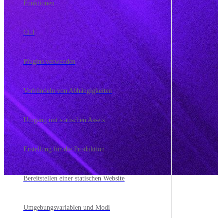
Funktionen
CLI
Plugins verwenden
Vorbündeln von Abhängigkeiten
Umgang mit statischen Assets
Erstellung für die Produktion
Bereitstellen einer statischen Website
Umgebungsvariablen und Modi