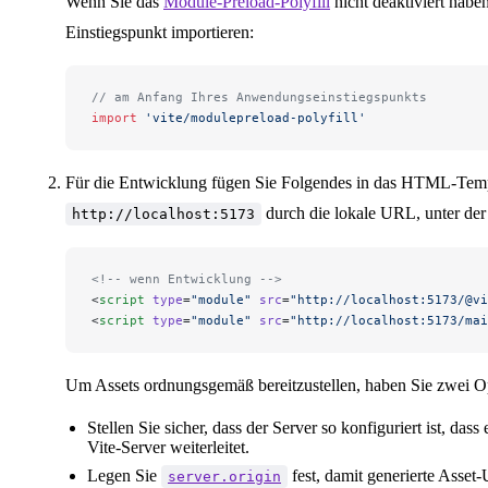
Wenn Sie das
Module-Preload-Polyfill
nicht deaktiviert habe
Einstiegspunkt importieren:
// am Anfang Ihres Anwendungseinstiegspunkts
import
 'vite/modulepreload-polyfill'
Für die Entwicklung fügen Sie Folgendes in das HTML-Templa
durch die lokale URL, unter der 
http://localhost:5173
<!-- wenn Entwicklung -->
<
script
 type
=
"module"
 src
=
"http://localhost:5173/@vi
<
script
 type
=
"module"
 src
=
"http://localhost:5173/mai
Um Assets ordnungsgemäß bereitzustellen, haben Sie zwei O
Stellen Sie sicher, dass der Server so konfiguriert ist, das
Vite-Server weiterleitet.
Legen Sie
fest, damit generierte Asse
server.origin