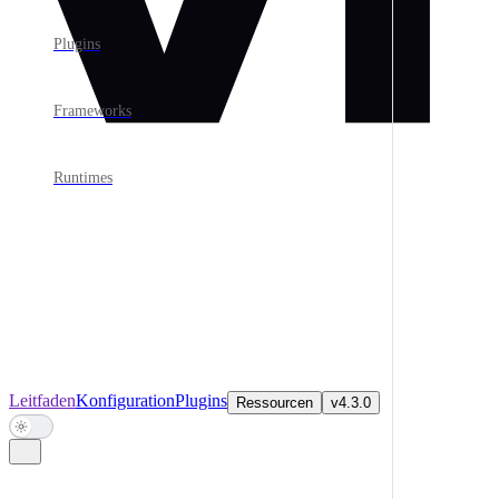
Plugins
Frameworks
Runtimes
Main Navigation
Leitfaden
Konfiguration
Plugins
Ressourcen
v4.3.0