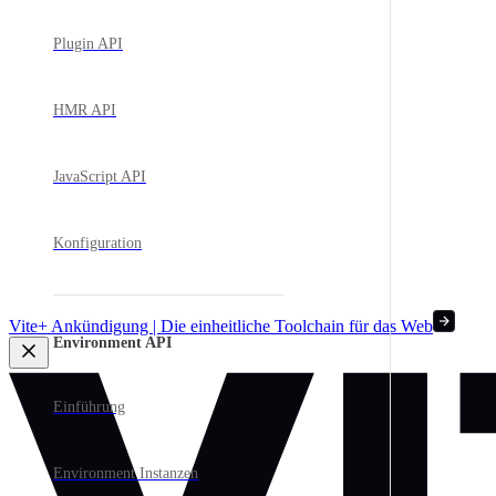
Plugin API
HMR API
JavaScript API
Konfiguration
Vite+ Ankündigung | Die einheitliche Toolchain für das Web
Environment API
Einführung
Environment Instanzen