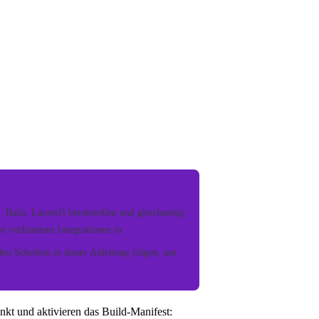
ails, Laravel) bereitstellen und gleichzeitig
ie vorhandene Integrationen in
Awesome Vite
.
den Schritten in dieser Anleitung folgen, um
unkt und aktivieren das Build-Manifest: