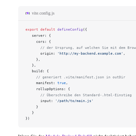
vite.config.js
export
 default
defineConfig
({
server
: {
cors
: {
       // der Ursprung, auf welchen Sie mit dem Brow
origin
: 
'http://my-backend.example.com'
,
     },
   },
build
: {
     // generiert .vite/manifest.json in outDir
manifest
: 
true
,
rollupOptions
: {
       // Überschreibe den Standard-.html-Einstieg
input
: 
'/path/to/main.js'
     }
   }
})