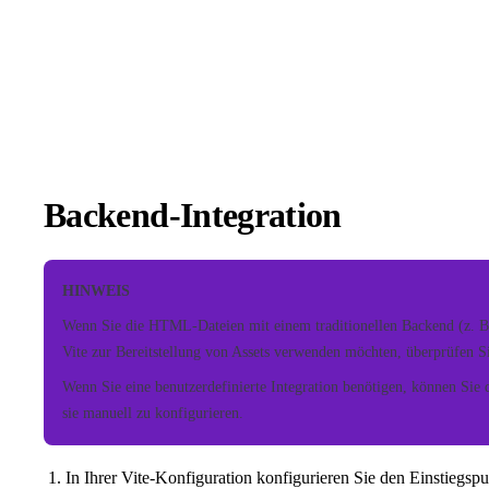
Backend-Integration
HINWEIS
Wenn Sie die HTML-Dateien mit einem traditionellen Backend (z. B. R
Vite zur Bereitstellung von Assets verwenden möchten, überprüfen S
Wenn Sie eine benutzerdefinierte Integration benötigen, können Sie 
sie manuell zu konfigurieren.
In Ihrer Vite-Konfiguration konfigurieren Sie den Einstiegsp