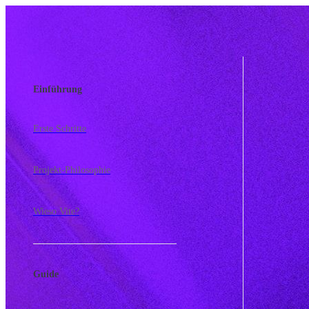
Skip to content
Sidebar Navigation
Einführung
Erste Schritte
Projekt-Philosophie
Wieso Vite?
Guide