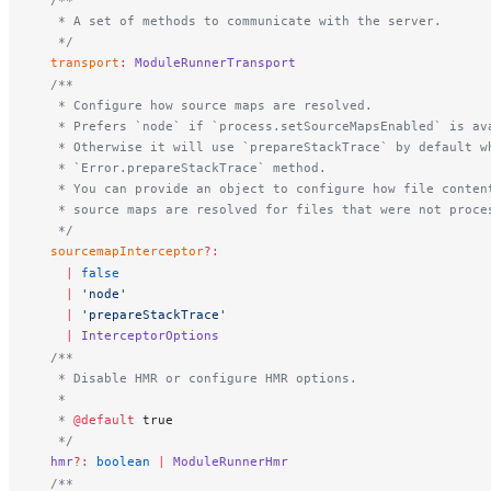
  /**
   * A set of methods to communicate with the server.
   */
transport
:
ModuleRunnerTransport
  /**
   * Configure how source maps are resolved.
   * Prefers `node` if `process.setSourceMapsEnabled` is av
   * Otherwise it will use `prepareStackTrace` by default w
   * `Error.prepareStackTrace` method.
   * You can provide an object to configure how file conten
   * source maps are resolved for files that were not proce
   */
sourcemapInterceptor
?:
    |
 false
    |
 'node'
    |
 'prepareStackTrace'
    |
InterceptorOptions
  /**
   * Disable HMR or configure HMR options.
   *
   * 
@default
 true
   */
hmr
?:
 boolean
 |
ModuleRunnerHmr
  /**