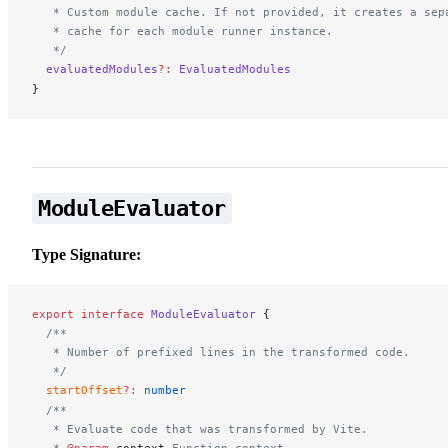
   * Custom module cache. If not provided, it creates a sep
   * cache for each module runner instance.
   */
evaluatedModules
?:
EvaluatedModules
}
ModuleEvaluator
Type Signature:
export
 interface
ModuleEvaluator
 {
  /**
   * Number of prefixed lines in the transformed code.
   */
startOffset
?:
 number
  /**
   * Evaluate code that was transformed by Vite.