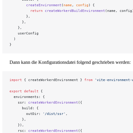
        createEnvironment
(
name
, 
config
) {
          return
 createWorkerdBuildEnvironment
(name, config
        },
      },
    },
    userConfig
  )
}
Dann kann die Konfigurationsdatei folgend geschrieben werden:
import
 { createWorkerdEnvironment } 
from
 'vite-environment-
export
 default
 {
  environments: {
    ssr: 
createWorkerdEnvironment
({
      build: {
        outDir: 
'/dist/ssr'
,
      },
    }),
    rsc: 
createWorkerdEnvironment
({