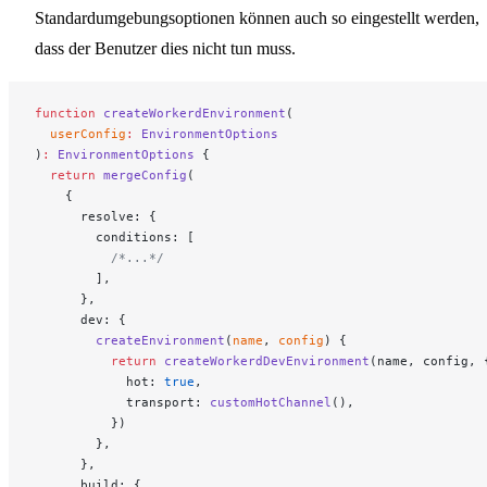
Standardumgebungsoptionen können auch so eingestellt werden,
dass der Benutzer dies nicht tun muss.
function
 createWorkerdEnvironment
(
  userConfig
:
 EnvironmentOptions
)
:
 EnvironmentOptions
 {
  return
 mergeConfig
(
    {
      resolve: {
        conditions: [
          /*...*/
        ],
      },
      dev: {
        createEnvironment
(
name
, 
config
) {
          return
 createWorkerdDevEnvironment
(name, config, 
            hot: 
true
,
            transport: 
customHotChannel
(),
          })
        },
      },
      build: {