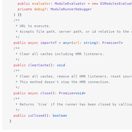
    public
 evaluator
:
 ModuleEvaluator
 =
 new
 ESModulesEvalua
    private
 debug
?:
 ModuleRunnerDebugger
  ) {}
  /**
   * URL to execute.
   * Accepts file path, server path, or id relative to the 
   */
  public
 async
 import
<
T
 =
 any
>(
url
:
 string
)
:
 Promise
<
T
>
  /**
   * Clear all caches including HMR listeners.
   */
  public
 clearCache
()
:
 void
  /**
   * Clear all caches, remove all HMR listeners, reset sour
   * This method doesn't stop the HMR connection.
   */
  public
 async
 close
()
:
 Promise
<
void
>
  /**
   * Returns `true` if the runner has been closed by callin
   */
  public
 isClosed
()
:
 boolean
}