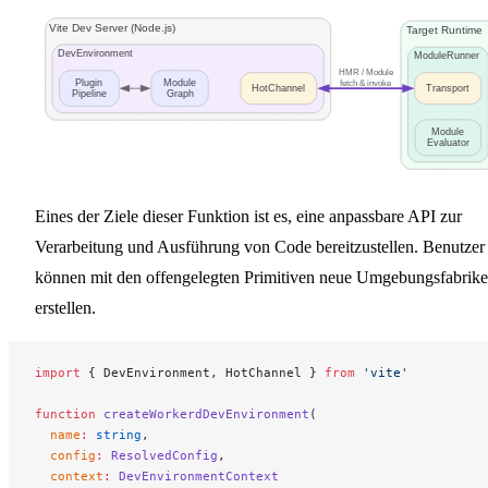
Vite Dev Server (Node.js)
Target Runtime
DevEnvironment
ModuleRunner
HMR / Module
Plugin
Module
fetch & invoke
HotChannel
Transport
Pipeline
Graph
Module
Evaluator
Eines der Ziele dieser Funktion ist es, eine anpassbare API zur
Verarbeitung und Ausführung von Code bereitzustellen. Benutzer
können mit den offengelegten Primitiven neue Umgebungsfabrik
erstellen.
import
 { DevEnvironment, HotChannel } 
from
 'vite'
function
 createWorkerdDevEnvironment
(
  name
:
 string
,
  config
:
 ResolvedConfig
,
  context
:
 DevEnvironmentContext