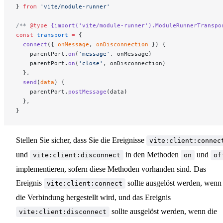
} 
from
 'vite/module-runner'
/** 
@type
 {import('vite/module-runner').ModuleRunnerTranspo
const
 transport
 =
 {
  connect
({ 
onMessage
, 
onDisconnection
 }) {
    parentPort.
on
(
'message'
, onMessage)
    parentPort.
on
(
'close'
, onDisconnection)
  },
  send
(
data
) {
    parentPort.
postMessage
(data)
  },
}
Stellen Sie sicher, dass Sie die Ereignisse
vite:client:connec
und
in den Methoden
und
vite:client:disconnect
on
of
implementieren, sofern diese Methoden vorhanden sind. Das
Ereignis
sollte ausgelöst werden, wenn
vite:client:connect
die Verbindung hergestellt wird, und das Ereignis
sollte ausgelöst werden, wenn die
vite:client:disconnect