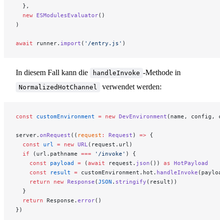
  },
  new
 ESModulesEvaluator
()
)
await
 runner.
import
(
'/entry.js'
)
In diesem Fall kann die
-Methode in
handleInvoke
verwendet werden:
NormalizedHotChannel
const
 customEnvironment
 =
 new
 DevEnvironment
(name, config, 
server.
onRequest
((
request
:
 Request
) 
=>
 {
  const
 url
 =
 new
 URL
(request.url)
  if
 (url.pathname 
===
 '/invoke'
) {
    const
 payload
 =
 (
await
 request.
json
()) 
as
 HotPayload
    const
 result
 =
 customEnvironment.hot.
handleInvoke
(paylo
    return
 new
 Response
(
JSON
.
stringify
(result))
  }
  return
 Response.
error
()
})