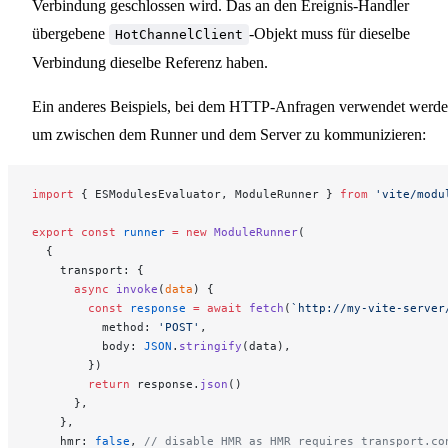
Verbindung geschlossen wird. Das an den Ereignis-Handler
übergebene
-Objekt muss für dieselbe
HotChannelClient
Verbindung dieselbe Referenz haben.
Ein anderes Beispiels, bei dem HTTP-Anfragen verwendet werde
um zwischen dem Runner und dem Server zu kommunizieren:
import
 { ESModulesEvaluator, ModuleRunner } 
from
 'vite/modu
export
 const
 runner
 =
 new
 ModuleRunner
(
  {
    transport: {
      async
 invoke
(
data
) {
        const
 response
 =
 await
 fetch
(
`http://my-vite-server
          method: 
'POST'
,
          body: 
JSON
.
stringify
(data),
        })
        return
 response.
json
()
      },
    },
    hmr: 
false
, 
// disable HMR as HMR requires transport.co