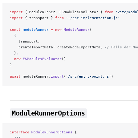
import
 { ModuleRunner, ESModulesEvaluator } 
from
 'vite/modu
import
 { transport } 
from
 './rpc-implementation.js'
const
 moduleRunner
 =
 new
 ModuleRunner
(
  {
    transport,
    createImportMeta: createNodeImportMeta, 
// Falls der Mo
  },
  new
 ESModulesEvaluator
()
)
await
 moduleRunner.
import
(
'/src/entry-point.js'
)
ModuleRunnerOptions
interface
ModuleRunnerOptions
 {