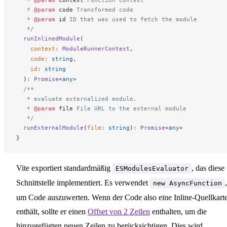
   * 
@param
 context
 Function context
   * 
@param
 code
 Transformed code
   * 
@param
 id
 ID that was used to fetch the module
   */
runInlinedModule
(
context
:
ModuleRunnerContext
,
code
:
 string
,
id
:
 string
  )
:
Promise
<
any
>
  /**
   * evaluate externalized module.
   * 
@param
 file
 File URL to the external module
   */
runExternalModule
(
file
:
 string
)
:
Promise
<
any
>
}
Vite exportiert standardmäßig
, das diese
ESModulesEvaluator
Schnittstelle implementiert. Es verwendet
,
new AsyncFunction
um Code auszuwerten. Wenn der Code also eine Inline-Quellkart
enthält, sollte er einen
Offset von 2 Zeilen
enthalten, um die
hinzugefügten neuen Zeilen zu berücksichtigen. Dies wird