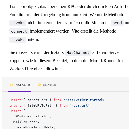
Transportobjekt, das über einen RPC oder durch direkten Aufruf 
Funktion mit der Umgebung kommuniziert. Wenn die Methode
nicht implementiert ist, müssen die Methoden
un
invoke
send
implementiert werden. Vite erstellt die Methode
connect
intern.
invoke
Sie müssen sie mit der Instanz
auf dem Server
HotChannel
koppeln, wie in diesem Beispiel, in dem der Modul-Runner im
Worker-Thread erstellt wird:
worker.js
server.js
import
 { parentPort } 
from
 'node:worker_threads'
import
 { fileURLToPath } 
from
 'node:url'
import
 {
  ESModulesEvaluator,
  ModuleRunner,
  createNodeImportMeta,