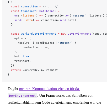
) {
  const
 connection
 =
 /* ... */
  const
 transport
:
 HotChannel
 =
 {
    on
: (
listener
) 
=>
 { connection.
on
(
'message'
, listener) 
    send
: (
data
) 
=>
 connection.
send
(data),
  }
  const
 workerdDevEnvironment
 =
 new
 DevEnvironment
(name, co
    options: {
      resolve: { conditions: [
'custom'
] },
      ...
context.options,
    },
    hot: 
true
,
    transport,
  })
  return
 workerdDevEnvironment
}
Es gibt
mehrere Kommunikationsebenen für das
. Um Frameworks das Schreiben von
DevEnvironment
laufzeitunabhängigem Code zu erleichtern, empfehlen wir, die