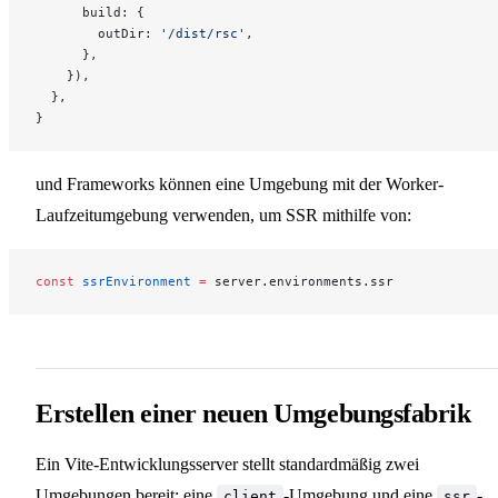
      build: {
        outDir: 
'/dist/rsc'
,
      },
    }),
  },
}
und Frameworks können eine Umgebung mit der Worker-
Laufzeitumgebung verwenden, um SSR mithilfe von:
const
 ssrEnvironment
 =
 server.environments.ssr
Erstellen einer neuen Umgebungsfabrik
Ein Vite-Entwicklungsserver stellt standardmäßig zwei
Umgebungen bereit: eine
-Umgebung und eine
-
client
ssr