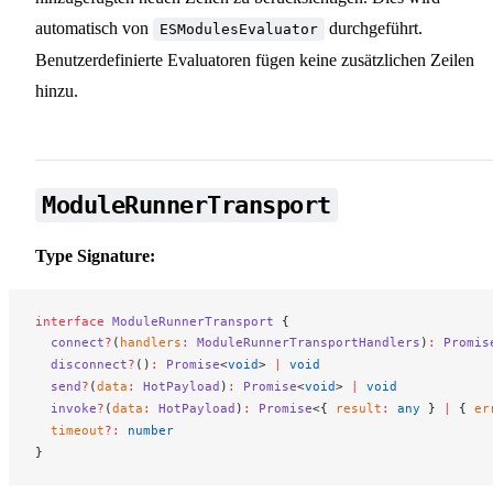
automatisch von
durchgeführt.
ESModulesEvaluator
Benutzerdefinierte Evaluatoren fügen keine zusätzlichen Zeilen
hinzu.
ModuleRunnerTransport
Type Signature:
interface
ModuleRunnerTransport
 {
connect
?
(
handlers
:
ModuleRunnerTransportHandlers
)
:
Promis
disconnect
?
()
:
Promise
<
void
> 
|
 void
send
?
(
data
:
HotPayload
)
:
Promise
<
void
> 
|
 void
invoke
?
(
data
:
HotPayload
)
:
Promise
<{ 
result
:
 any
 } 
|
 { 
er
timeout
?:
 number
}