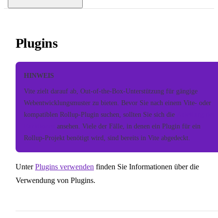
Plugins
HINWEIS
Vite zielt darauf ab, Out-of-the-Box-Unterstützung für gängige
Webentwicklungsmuster zu bieten. Bevor Sie nach einem Vite- oder
kompatiblen Rollup-Plugin suchen, sollten Sie sich die
Anleitung der
Funktionen
ansehen. Viele der Fälle, in denen ein Plugin für ein
Rollup-Projekt benötigt wird, sind bereits in Vite abgedeckt.
Unter
Plugins verwenden
finden Sie Informationen über die
Verwendung von Plugins.