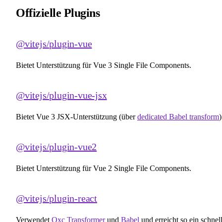
Offizielle Plugins
@vitejs/plugin-vue
Bietet Unterstützung für Vue 3 Single File Components.
@vitejs/plugin-vue-jsx
Bietet Vue 3 JSX-Unterstützung (über
dedicated Babel transform
)
@vitejs/plugin-vue2
Bietet Unterstützung für Vue 2 Single File Components.
@vitejs/plugin-react
Verwendet
Oxc Transformer
und
Babel
und erreicht so ein schnel